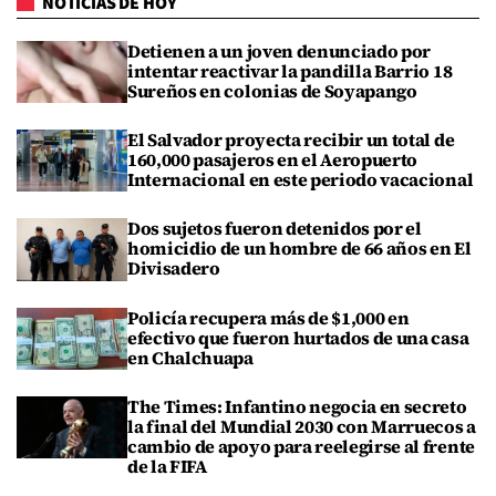
NOTICIAS DE HOY
Detienen a un joven denunciado por
intentar reactivar la pandilla Barrio 18
Sureños en colonias de Soyapango
El Salvador proyecta recibir un total de
160,000 pasajeros en el Aeropuerto
Internacional en este periodo vacacional
Dos sujetos fueron detenidos por el
homicidio de un hombre de 66 años en El
Divisadero
Policía recupera más de $1,000 en
efectivo que fueron hurtados de una casa
en Chalchuapa
The Times: Infantino negocia en secreto
la final del Mundial 2030 con Marruecos a
cambio de apoyo para reelegirse al frente
de la FIFA