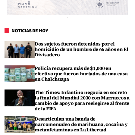
NOTICIAS DE HOY
Dos sujetos fueron detenidos por el
homicidio de un hombre de 66 años en El
Divisadero
Policía recupera más de $1,000 en
efectivo que fueron hurtados de una casa
en Chalchuapa
The Times: Infantino negocia en secreto
la final del Mundial 2030 con Marruecos a
cambio de apoyo para reelegirse al frente
de la FIFA
Desarticulan una banda de
narcomenudeo de marihuana, cocaína y
metanfetaminas en La Libertad