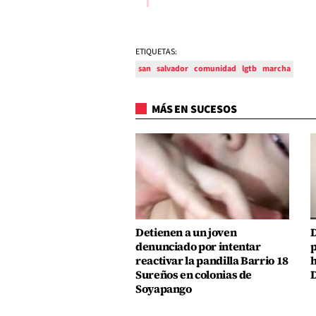
ETIQUETAS:
san
salvador
comunidad
lgtb
marcha
MÁS EN SUCESOS
Detienen a un joven
D
denunciado por intentar
p
reactivar la pandilla Barrio 18
h
Sureños en colonias de
D
Soyapango