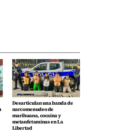
Desarticulan una banda de
n
narcomenudeo de
marihuana, cocaína y
metanfetaminas en La
Libertad