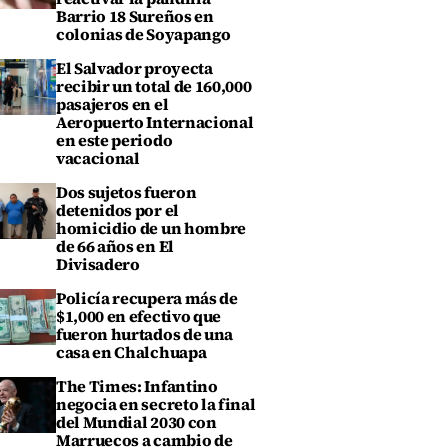
Barrio 18 Sureños en
colonias de Soyapango
El Salvador proyecta
recibir un total de 160,000
pasajeros en el
Aeropuerto Internacional
en este periodo
vacacional
Dos sujetos fueron
detenidos por el
homicidio de un hombre
de 66 años en El
Divisadero
Policía recupera más de
$1,000 en efectivo que
fueron hurtados de una
casa en Chalchuapa
The Times: Infantino
negocia en secreto la final
del Mundial 2030 con
Marruecos a cambio de