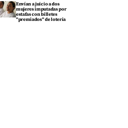
Envían a juicio a dos
mujeres imputadas por
estafas con billetes
"premiados" de lotería