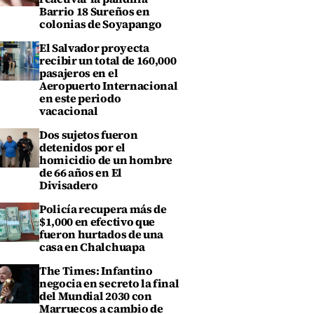
Barrio 18 Sureños en
colonias de Soyapango
El Salvador proyecta
recibir un total de 160,000
pasajeros en el
Aeropuerto Internacional
en este periodo
vacacional
Dos sujetos fueron
detenidos por el
homicidio de un hombre
de 66 años en El
Divisadero
Policía recupera más de
$1,000 en efectivo que
fueron hurtados de una
casa en Chalchuapa
The Times: Infantino
negocia en secreto la final
del Mundial 2030 con
Marruecos a cambio de