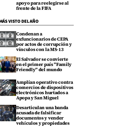
apoyo para reelegirse al
frente de la FIFA
MÁS VISTO DEL AÑO
Condenan a
exfuncionarios de CEPA
por actos de corrupción y
vínculos con la MS-13
El Salvador se convierte
en el primer país "Family
Friendly" del mundo
Amplían operativo contra
comercios de dispositivos
electrónicos hurtados a
Apopa y San Miguel
Desarticulan una banda
acusada de falsificar
documentos y vender
vehículos y propiedades