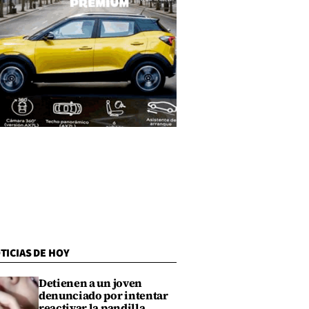
TICIAS DE HOY
Detienen a un joven
denunciado por intentar
reactivar la pandilla