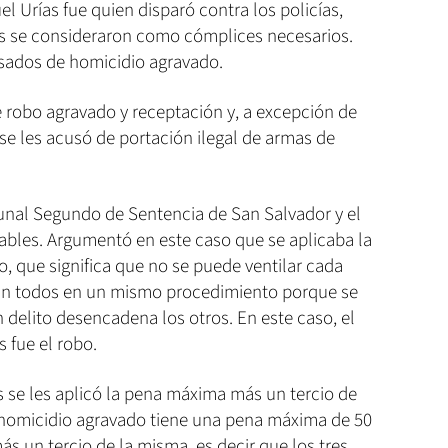
el Urías fue quien disparó contra los policías,
os se consideraron como cómplices necesarios.
usados de homicidio agravado.
e robo agravado y receptación y, a excepción de
se les acusó de portación ilegal de armas de
bunal Segundo de Sentencia de San Salvador y el
ables. Argumentó en este caso que se aplicaba la
to, que significa que no se puede ventilar cada
gan todos en un mismo procedimiento porque se
delito desencadena los otros. En este caso, el
 fue el robo.
s se les aplicó la pena máxima más un tercio de
 homicidio agravado tiene una pena máxima de 50
ás un tercio de la misma, es decir que los tres