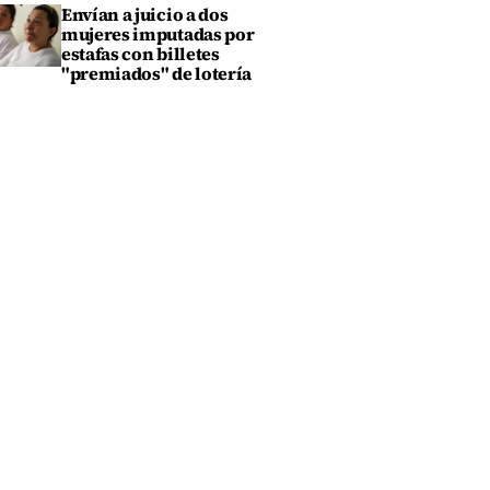
Envían a juicio a dos
mujeres imputadas por
estafas con billetes
"premiados" de lotería