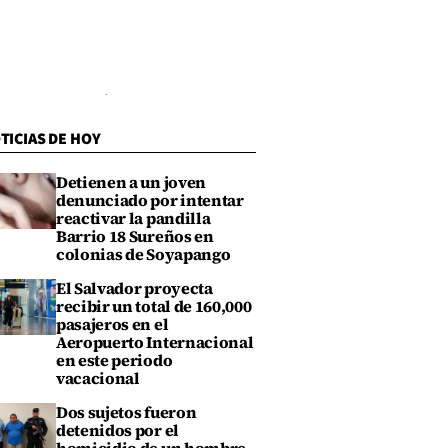
TICIAS DE HOY
Detienen a un joven
denunciado por intentar
reactivar la pandilla
Barrio 18 Sureños en
colonias de Soyapango
El Salvador proyecta
recibir un total de 160,000
pasajeros en el
Aeropuerto Internacional
en este periodo
vacacional
Dos sujetos fueron
detenidos por el