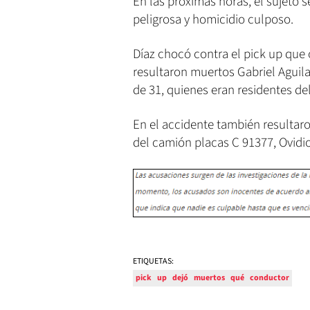
En las próximas horas, el sujeto 
peligrosa y homicidio culposo.
Díaz chocó contra el pick up que
resultaron muertos Gabriel Aguilar
de 31, quienes eran residentes d
En el accidente también resultar
del camión placas C 91377, Ovidi
ETIQUETAS:
pick
up
dejó
muertos
qué
conductor