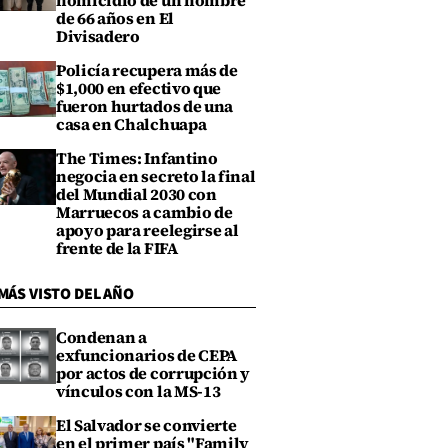
homicidio de un hombre
de 66 años en El
Divisadero
Policía recupera más de
$1,000 en efectivo que
fueron hurtados de una
casa en Chalchuapa
The Times: Infantino
negocia en secreto la final
del Mundial 2030 con
Marruecos a cambio de
apoyo para reelegirse al
frente de la FIFA
MÁS VISTO DEL AÑO
Condenan a
exfuncionarios de CEPA
por actos de corrupción y
vínculos con la MS-13
El Salvador se convierte
en el primer país "Family