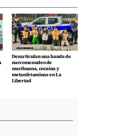
Desarticulan una banda de
n
narcomenudeo de
marihuana, cocaína y
metanfetaminas en La
Libertad