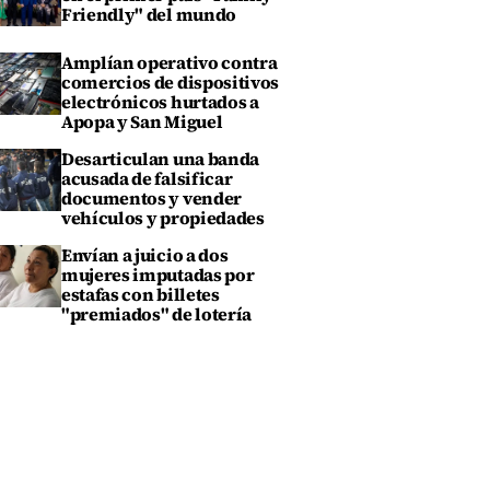
Friendly" del mundo
Amplían operativo contra
comercios de dispositivos
electrónicos hurtados a
Apopa y San Miguel
Desarticulan una banda
acusada de falsificar
documentos y vender
vehículos y propiedades
Envían a juicio a dos
mujeres imputadas por
estafas con billetes
"premiados" de lotería