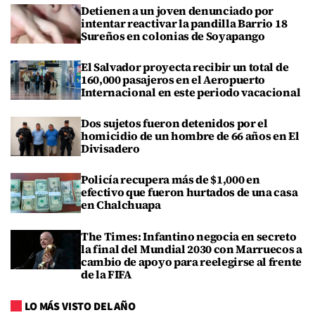
Detienen a un joven denunciado por
intentar reactivar la pandilla Barrio 18
Sureños en colonias de Soyapango
El Salvador proyecta recibir un total de
160,000 pasajeros en el Aeropuerto
Internacional en este periodo vacacional
Dos sujetos fueron detenidos por el
homicidio de un hombre de 66 años en El
Divisadero
Policía recupera más de $1,000 en
efectivo que fueron hurtados de una casa
en Chalchuapa
The Times: Infantino negocia en secreto
la final del Mundial 2030 con Marruecos a
cambio de apoyo para reelegirse al frente
de la FIFA
LO MÁS VISTO DEL AÑO