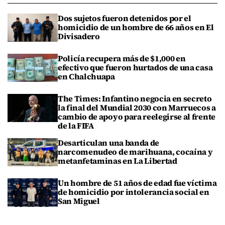
Dos sujetos fueron detenidos por el
homicidio de un hombre de 66 años en El
Divisadero
Policía recupera más de $1,000 en
efectivo que fueron hurtados de una casa
en Chalchuapa
The Times: Infantino negocia en secreto
la final del Mundial 2030 con Marruecos a
cambio de apoyo para reelegirse al frente
de la FIFA
Desarticulan una banda de
narcomenudeo de marihuana, cocaína y
metanfetaminas en La Libertad
Un hombre de 51 años de edad fue víctima
de homicidio por intolerancia social en
San Miguel