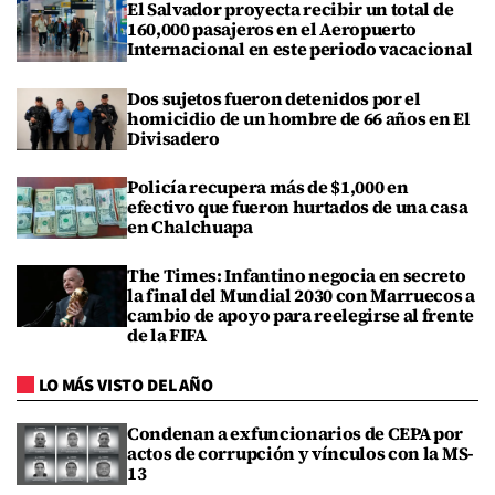
El Salvador proyecta recibir un total de
160,000 pasajeros en el Aeropuerto
Internacional en este periodo vacacional
Dos sujetos fueron detenidos por el
homicidio de un hombre de 66 años en El
Divisadero
Policía recupera más de $1,000 en
efectivo que fueron hurtados de una casa
en Chalchuapa
The Times: Infantino negocia en secreto
la final del Mundial 2030 con Marruecos a
cambio de apoyo para reelegirse al frente
de la FIFA
LO MÁS VISTO DEL AÑO
Condenan a exfuncionarios de CEPA por
actos de corrupción y vínculos con la MS-
13