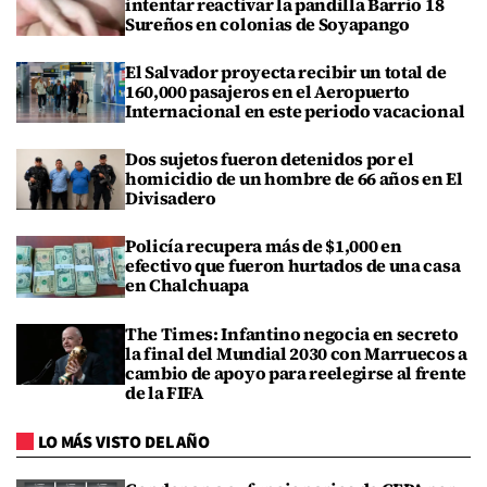
intentar reactivar la pandilla Barrio 18
Sureños en colonias de Soyapango
El Salvador proyecta recibir un total de
160,000 pasajeros en el Aeropuerto
Internacional en este periodo vacacional
Dos sujetos fueron detenidos por el
homicidio de un hombre de 66 años en El
Divisadero
Policía recupera más de $1,000 en
efectivo que fueron hurtados de una casa
en Chalchuapa
The Times: Infantino negocia en secreto
la final del Mundial 2030 con Marruecos a
cambio de apoyo para reelegirse al frente
de la FIFA
LO MÁS VISTO DEL AÑO