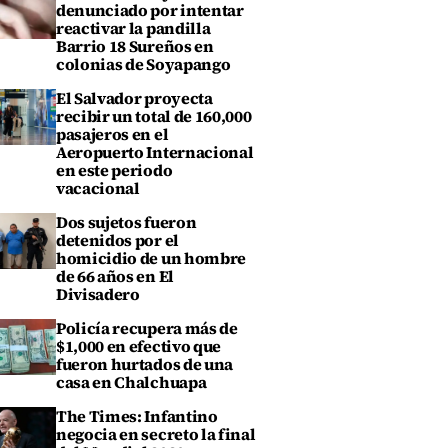
denunciado por intentar
reactivar la pandilla
Barrio 18 Sureños en
colonias de Soyapango
El Salvador proyecta
recibir un total de 160,000
pasajeros en el
Aeropuerto Internacional
en este periodo
vacacional
Dos sujetos fueron
detenidos por el
homicidio de un hombre
de 66 años en El
Divisadero
Policía recupera más de
$1,000 en efectivo que
fueron hurtados de una
casa en Chalchuapa
The Times: Infantino
negocia en secreto la final