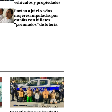
vehículos y propiedades
Envían a juicio a dos
mujeres imputadas por
estafas con billetes
"premiados" de lotería