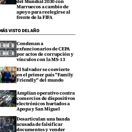
del Mundial 2030 con
Marruecos a cambio de
apoyo para reelegirse al
frente de la FIFA
MÁS VISTO DEL AÑO
Condenan a
exfuncionarios de CEPA
por actos de corrupción y
vínculos con la MS-13
El Salvador se convierte
en el primer país "Family
Friendly" del mundo
Amplían operativo contra
comercios de dispositivos
electrónicos hurtados a
Apopa y San Miguel
Desarticulan una banda
acusada de falsificar
documentos y vender