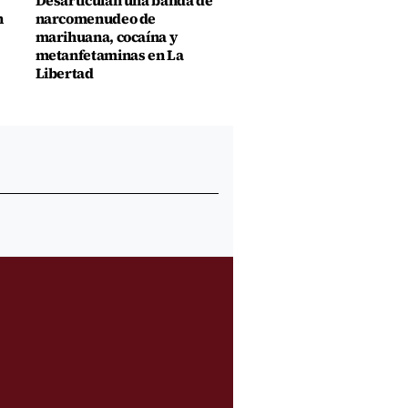
Desarticulan una banda de
n
narcomenudeo de
marihuana, cocaína y
metanfetaminas en La
Libertad