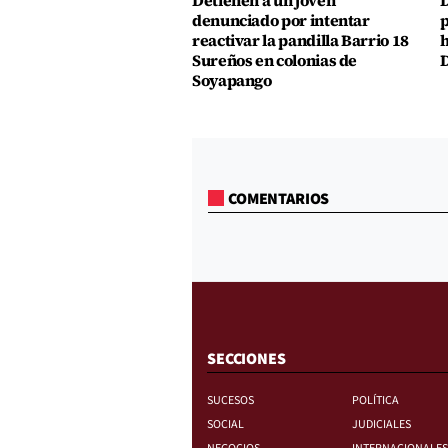
Detienen a un joven
D
denunciado por intentar
p
reactivar la pandilla Barrio 18
h
Sureños en colonias de
D
Soyapango
COMENTARIOS
SECCIONES
SUCESOS
POLÍTICA
SOCIAL
JUDICIALES