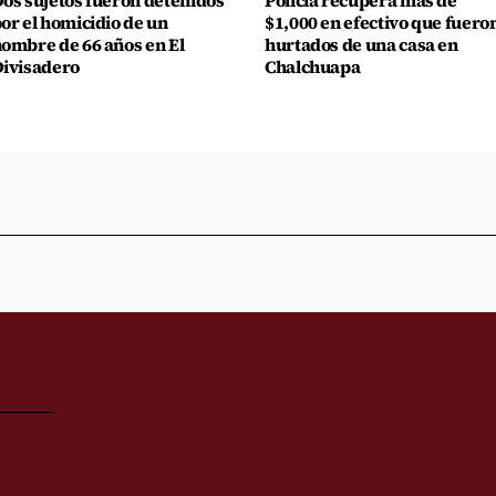
os sujetos fueron detenidos
Policía recupera más de
or el homicidio de un
$1,000 en efectivo que fuero
ombre de 66 años en El
hurtados de una casa en
ivisadero
Chalchuapa