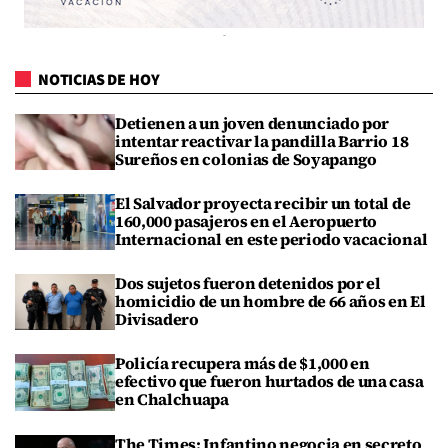
NOTICIAS DE HOY
Detienen a un joven denunciado por
intentar reactivar la pandilla Barrio 18
Sureños en colonias de Soyapango
El Salvador proyecta recibir un total de
160,000 pasajeros en el Aeropuerto
Internacional en este periodo vacacional
Dos sujetos fueron detenidos por el
homicidio de un hombre de 66 años en El
Divisadero
Policía recupera más de $1,000 en
efectivo que fueron hurtados de una casa
en Chalchuapa
The Times: Infantino negocia en secreto