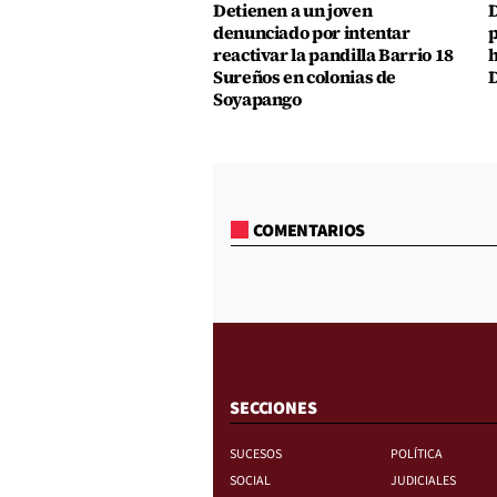
Detienen a un joven
D
denunciado por intentar
p
reactivar la pandilla Barrio 18
h
Sureños en colonias de
D
Soyapango
COMENTARIOS
SECCIONES
SUCESOS
POLÍTICA
SOCIAL
JUDICIALES