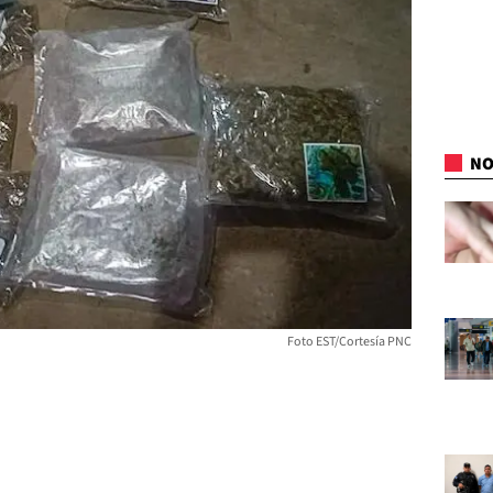
NO
Foto EST/Cortesía PNC