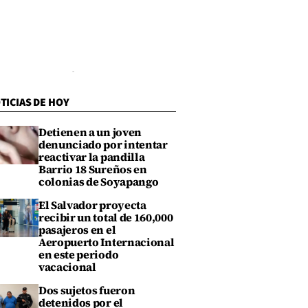
TICIAS DE HOY
Detienen a un joven
denunciado por intentar
reactivar la pandilla
Barrio 18 Sureños en
colonias de Soyapango
El Salvador proyecta
recibir un total de 160,000
pasajeros en el
Aeropuerto Internacional
en este periodo
vacacional
Dos sujetos fueron
detenidos por el