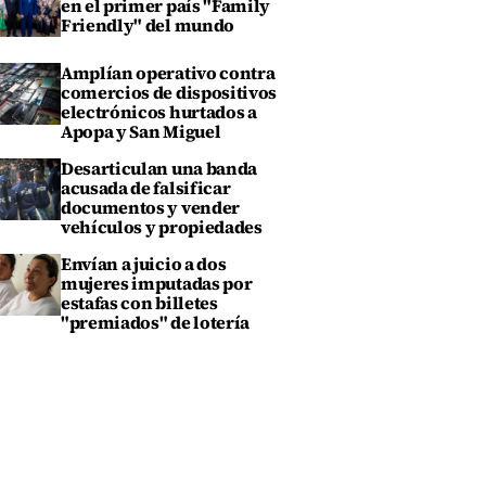
en el primer país "Family
Friendly" del mundo
Amplían operativo contra
comercios de dispositivos
electrónicos hurtados a
Apopa y San Miguel
Desarticulan una banda
acusada de falsificar
documentos y vender
vehículos y propiedades
Envían a juicio a dos
mujeres imputadas por
estafas con billetes
"premiados" de lotería