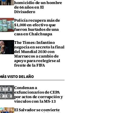
homicidio de un hombre
de 66 años en El
Divisadero
Policía recupera más de
$1,000 en efectivo que
fueron hurtados de una
casa en Chalchuapa
The Times: Infantino
negocia en secreto la final
del Mundial 2030 con
Marruecos a cambio de
apoyo para reelegirse al
frente de la FIFA
MÁS VISTO DEL AÑO
Condenan a
exfuncionarios de CEPA
por actos de corrupción y
vínculos con la MS-13
El Salvador se convierte