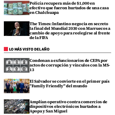
Policía recupera más de $1,000 en
efectivo que fueron hurtados de una casa
en Chalchuapa
The Times: Infantino negocia en secreto
la final del Mundial 2030 con Marruecos a
cambio de apoyo para reelegirse al frente
de la FIFA
LO MÁS VISTO DEL AÑO
Condenan a exfuncionarios de CEPA por
actos de corrupción y vínculos con la MS-
13
El Salvador se convierte en el primer país
"Family Friendly" del mundo
Amplían operativo contra comercios de
dispositivos electrónicos hurtados a
Apopa y San Miguel