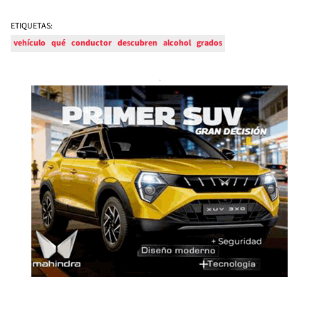
ETIQUETAS:
vehículo
qué
conductor
descubren
alcohol
grados