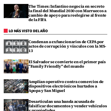
The Times: Infantino negocia en secreto
la final del Mundial 2030 con Marruecos a
cambio de apoyo para reelegirse al frente
de la FIFA
LO MÁS VISTO DEL AÑO
Condenan a exfuncionarios de CEPA por
actos de corrupción y vínculos con la MS-
13
El Salvador se convierte en el primer país
"Family Friendly" del mundo
Amplían operativo contra comercios de
dispositivos electrónicos hurtados a
Apopa y San Miguel
Desarticulan una banda acusada de
falsificar documentos y vender vehículos
y propiedades