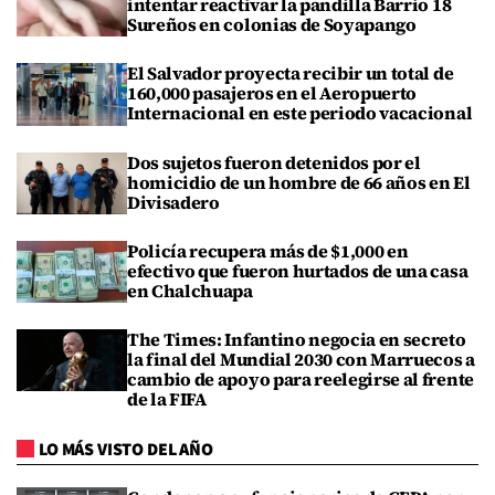
intentar reactivar la pandilla Barrio 18
Sureños en colonias de Soyapango
El Salvador proyecta recibir un total de
160,000 pasajeros en el Aeropuerto
Internacional en este periodo vacacional
Dos sujetos fueron detenidos por el
homicidio de un hombre de 66 años en El
Divisadero
Policía recupera más de $1,000 en
efectivo que fueron hurtados de una casa
en Chalchuapa
The Times: Infantino negocia en secreto
la final del Mundial 2030 con Marruecos a
cambio de apoyo para reelegirse al frente
de la FIFA
LO MÁS VISTO DEL AÑO