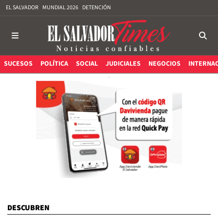
EL SALVADOR
MUNDIAL 2026
DETENCIÓN
SUCESOS
POLÍTICA
SOCIAL
JUDICIALES
NEGOCIOS
INTERNA
DESCUBREN