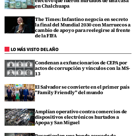
efectivo que fueron hurtados de una casa
en Chalchuapa
The Times: Infantino negocia en secreto
la final del Mundial 2030 con Marruecos a
cambio de apoyo para reelegirse al frente
de la FIFA
LO MÁS VISTO DEL AÑO
Condenan a exfuncionarios de CEPA por
actos de corrupción y vínculos con la MS-
13
El Salvador se convierte en el primer país
"Family Friendly" del mundo
Amplían operativo contra comercios de
dispositivos electrónicos hurtados a
Apopa y San Miguel
Desarticulan una banda acusada de