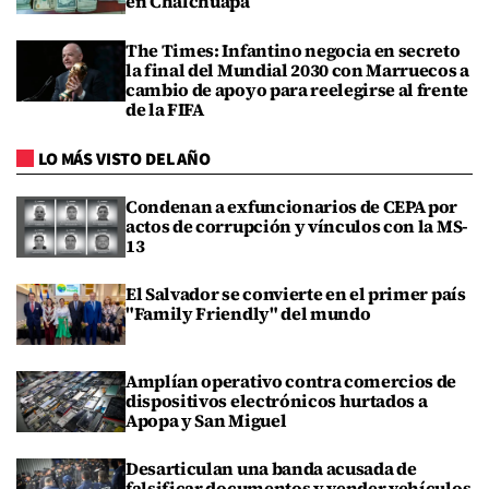
en Chalchuapa
The Times: Infantino negocia en secreto
la final del Mundial 2030 con Marruecos a
cambio de apoyo para reelegirse al frente
de la FIFA
LO MÁS VISTO DEL AÑO
Condenan a exfuncionarios de CEPA por
actos de corrupción y vínculos con la MS-
13
El Salvador se convierte en el primer país
"Family Friendly" del mundo
Amplían operativo contra comercios de
dispositivos electrónicos hurtados a
Apopa y San Miguel
Desarticulan una banda acusada de
falsificar documentos y vender vehículos