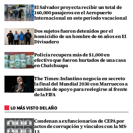
El Salvador proyecta recibir un total de
160,000 pasajeros en el Aeropuerto
Internacional en este periodo vacacional
Dos sujetos fueron detenidos por el
homicidio de un hombre de 66 años en El
Divisadero
Policía recupera más de $1,000 en
efectivo que fueron hurtados de una casa
en Chalchuapa
The Times: Infantino negocia en secreto
la final del Mundial 2030 con Marruecos a
cambio de apoyo para reelegirse al frente
de la FIFA
LO MÁS VISTO DEL AÑO
Condenan a exfuncionarios de CEPA por
actos de corrupción y vínculos con la MS-
13