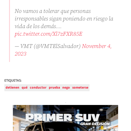
No vamos a tolerar que personas
irresponsables sigan poniendo en riesgo la
vida de los demás.…
pic.twitter.com/Xl7zFXR85E
— VMT (@VMTElSalvador)
November 4,
2023
ETIQUETAS:
detienen
qué
conductor
prueba
nego
someterse