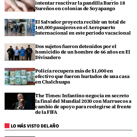
intentar reactivar la pandilla Barrio 18
Sureños en colonias de Soyapango
El Salvador proyecta recibir un total de
160,000 pasajeros en el Aeropuerto
Internacional en este periodo vacacional
Dos sujetos fueron detenidos por el
homicidio de un hombre de 66 años en El
Divisadero
Policía recupera más de $1,000 en
efectivo que fueron hurtados de una casa
en Chalchuapa
The Times: Infantino negocia en secreto
la final del Mundial 2030 con Marruecos a
cambio de apoyo para reelegirse al frente
de la FIFA
LO MÁS VISTO DEL AÑO