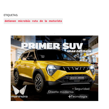
ETIQUETAS:
detienen
microbús
ruta
de
la
motorista