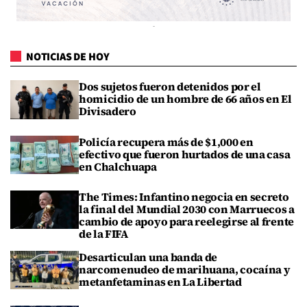
NOTICIAS DE HOY
Dos sujetos fueron detenidos por el
homicidio de un hombre de 66 años en El
Divisadero
Policía recupera más de $1,000 en
efectivo que fueron hurtados de una casa
en Chalchuapa
The Times: Infantino negocia en secreto
la final del Mundial 2030 con Marruecos a
cambio de apoyo para reelegirse al frente
de la FIFA
Desarticulan una banda de
narcomenudeo de marihuana, cocaína y
metanfetaminas en La Libertad