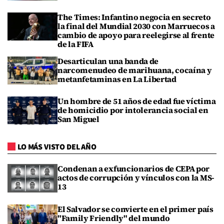
The Times: Infantino negocia en secreto
la final del Mundial 2030 con Marruecos a
cambio de apoyo para reelegirse al frente
de la FIFA
Desarticulan una banda de
narcomenudeo de marihuana, cocaína y
metanfetaminas en La Libertad
Un hombre de 51 años de edad fue víctima
de homicidio por intolerancia social en
San Miguel
LO MÁS VISTO DEL AÑO
Condenan a exfuncionarios de CEPA por
actos de corrupción y vínculos con la MS-
13
El Salvador se convierte en el primer país
"Family Friendly" del mundo