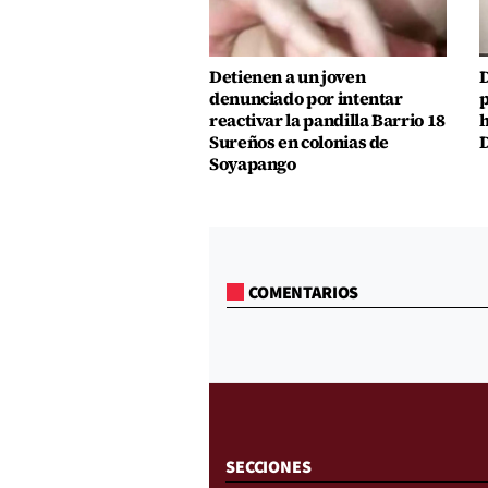
Detienen a un joven
D
denunciado por intentar
p
reactivar la pandilla Barrio 18
h
Sureños en colonias de
D
Soyapango
COMENTARIOS
SECCIONES