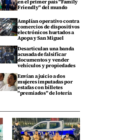
en el primer país "Family
Friendly" del mundo
Amplían operativo contra
comercios de dispositivos
electrónicos hurtados a
Apopa y San Miguel
Desarticulan una banda
acusada de falsificar
documentos y vender
vehículos y propiedades
Envían a juicio a dos
mujeres imputadas por
estafas con billetes
"premiados" de lotería