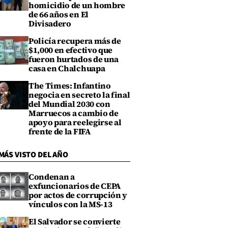
homicidio de un hombre
de 66 años en El
Divisadero
Policía recupera más de
$1,000 en efectivo que
fueron hurtados de una
casa en Chalchuapa
The Times: Infantino
negocia en secreto la final
del Mundial 2030 con
Marruecos a cambio de
apoyo para reelegirse al
frente de la FIFA
MÁS VISTO DEL AÑO
Condenan a
exfuncionarios de CEPA
por actos de corrupción y
vínculos con la MS-13
El Salvador se convierte