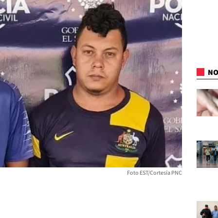
NO
Foto EST/Cortesía PNC