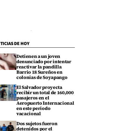
TICIAS DE HOY
Detienen a un joven
denunciado por intentar
reactivar la pandilla
Barrio 18 Sureños en
colonias de Soyapango
El Salvador proyecta
recibir un total de 160,000
pasajeros en el
Aeropuerto Internacional
en este periodo
vacacional
Dos sujetos fueron
detenidos por el