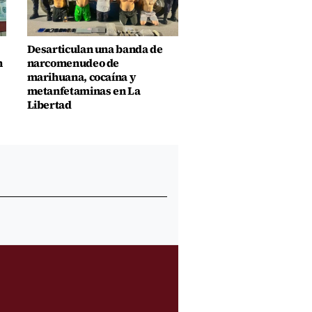
Desarticulan una banda de
n
narcomenudeo de
marihuana, cocaína y
metanfetaminas en La
Libertad