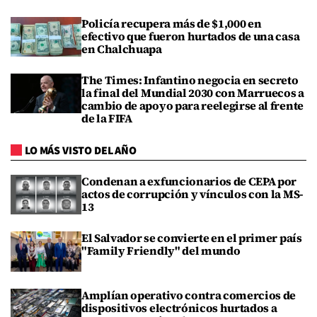
Policía recupera más de $1,000 en
efectivo que fueron hurtados de una casa
en Chalchuapa
The Times: Infantino negocia en secreto
la final del Mundial 2030 con Marruecos a
cambio de apoyo para reelegirse al frente
de la FIFA
LO MÁS VISTO DEL AÑO
Condenan a exfuncionarios de CEPA por
actos de corrupción y vínculos con la MS-
13
El Salvador se convierte en el primer país
"Family Friendly" del mundo
Amplían operativo contra comercios de
dispositivos electrónicos hurtados a