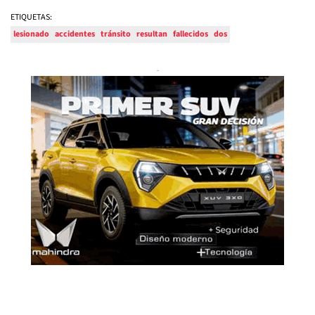
ETIQUETAS:
lesionado
accidentes
tránsito
resultan
fallecidos
dos