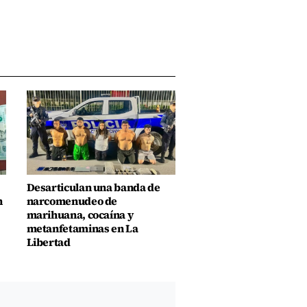
Desarticulan una banda de
n
narcomenudeo de
marihuana, cocaína y
metanfetaminas en La
Libertad