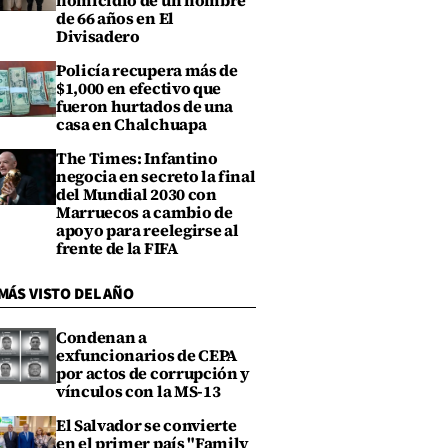
homicidio de un hombre
de 66 años en El
Divisadero
Policía recupera más de
$1,000 en efectivo que
fueron hurtados de una
casa en Chalchuapa
The Times: Infantino
negocia en secreto la final
del Mundial 2030 con
Marruecos a cambio de
apoyo para reelegirse al
frente de la FIFA
MÁS VISTO DEL AÑO
Condenan a
exfuncionarios de CEPA
por actos de corrupción y
vínculos con la MS-13
El Salvador se convierte
en el primer país "Family