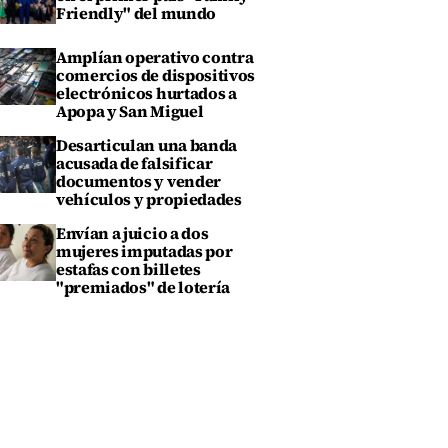
Friendly" del mundo
Amplían operativo contra
comercios de dispositivos
electrónicos hurtados a
Apopa y San Miguel
Desarticulan una banda
acusada de falsificar
documentos y vender
vehículos y propiedades
Envían a juicio a dos
mujeres imputadas por
estafas con billetes
"premiados" de lotería