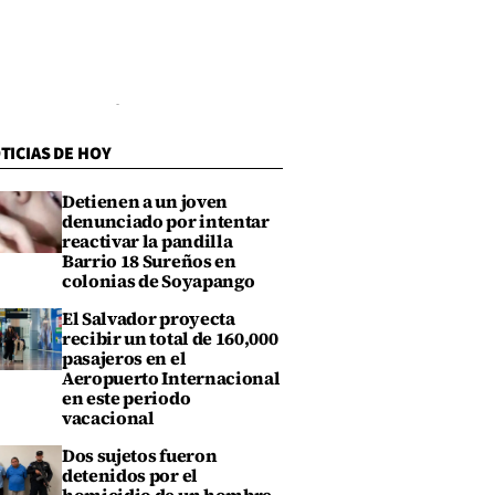
TICIAS DE HOY
Detienen a un joven
denunciado por intentar
reactivar la pandilla
Barrio 18 Sureños en
colonias de Soyapango
El Salvador proyecta
recibir un total de 160,000
pasajeros en el
Aeropuerto Internacional
en este periodo
vacacional
Dos sujetos fueron
detenidos por el