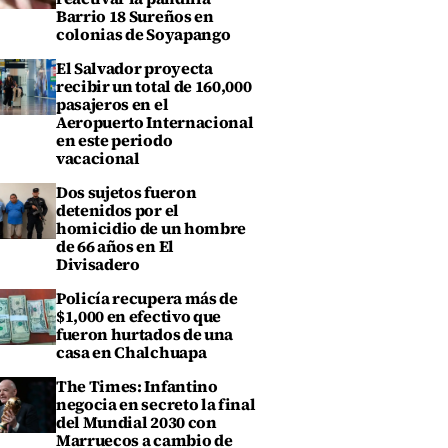
Barrio 18 Sureños en
colonias de Soyapango
El Salvador proyecta
recibir un total de 160,000
pasajeros en el
Aeropuerto Internacional
en este periodo
vacacional
Dos sujetos fueron
detenidos por el
homicidio de un hombre
de 66 años en El
Divisadero
Policía recupera más de
$1,000 en efectivo que
fueron hurtados de una
casa en Chalchuapa
The Times: Infantino
negocia en secreto la final
del Mundial 2030 con
Marruecos a cambio de