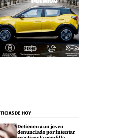
TICIAS DE HOY
Detienen a un joven
denunciado por intentar
reactivar la pandilla