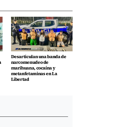
Desarticulan una banda de
n
narcomenudeo de
marihuana, cocaína y
metanfetaminas en La
Libertad