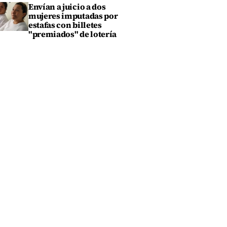
Envían a juicio a dos
mujeres imputadas por
estafas con billetes
"premiados" de lotería