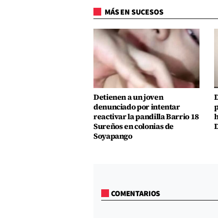
MÁS EN SUCESOS
Detienen a un joven
D
denunciado por intentar
p
reactivar la pandilla Barrio 18
h
Sureños en colonias de
D
Soyapango
COMENTARIOS