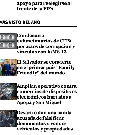
apoyo para reelegirse al
frente de la FIFA
MÁS VISTO DEL AÑO
Condenan a
exfuncionarios de CEPA
por actos de corrupción y
vínculos con la MS-13
El Salvador se convierte
en el primer país "Family
Friendly" del mundo
Amplían operativo contra
comercios de dispositivos
electrónicos hurtados a
Apopa y San Miguel
Desarticulan una banda
acusada de falsificar
documentos y vender
vehículos y propiedades