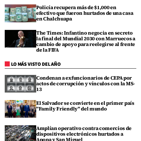
Policía recupera más de $1,000 en
efectivo que fueron hurtados de una casa
en Chalchuapa
The Times: Infantino negocia en secreto
la final del Mundial 2030 con Marruecos a
cambio de apoyo para reelegirse al frente
de la FIFA
LO MÁS VISTO DEL AÑO
Condenan a exfuncionarios de CEPA por
actos de corrupción y vínculos con la MS-
13
El Salvador se convierte en el primer país
"Family Friendly" del mundo
Amplían operativo contra comercios de
dispositivos electrónicos hurtados a
Apopa y San Miguel