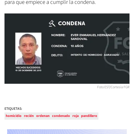
para que empiece a cumplir la condena.
Foto EST/Cortesía FGR
ETIQUETAS:
homicidio
recién
ordenan
condenado
roja
pandillero