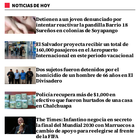
NOTICIAS DE HOY
Detienen a un joven denunciado por
intentar reactivar la pandilla Barrio 18
Sureños en colonias de Soyapango
El Salvador proyecta recibir un total de
160,000 pasajeros en el Aeropuerto
Internacional en este periodo vacacional
Dos sujetos fueron detenidos por el
homicidio de un hombre de 66 años en El
Divisadero
Policía recupera más de $1,000 en
efectivo que fueron hurtados de una casa
en Chalchuapa
The Times: Infantino negocia en secreto
la final del Mundial 2030 con Marruecos a
cambio de apoyo para reelegirse al frente
de la FIFA