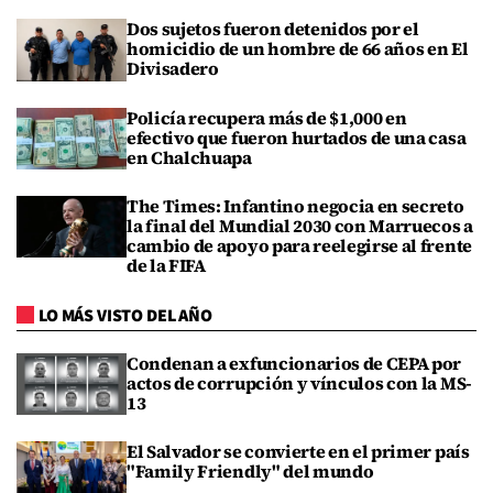
Dos sujetos fueron detenidos por el
homicidio de un hombre de 66 años en El
Divisadero
Policía recupera más de $1,000 en
efectivo que fueron hurtados de una casa
en Chalchuapa
The Times: Infantino negocia en secreto
la final del Mundial 2030 con Marruecos a
cambio de apoyo para reelegirse al frente
de la FIFA
LO MÁS VISTO DEL AÑO
Condenan a exfuncionarios de CEPA por
actos de corrupción y vínculos con la MS-
13
El Salvador se convierte en el primer país
"Family Friendly" del mundo