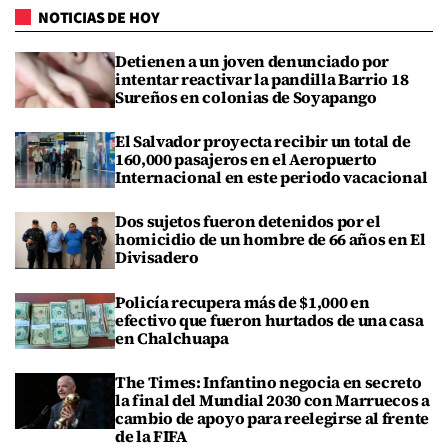
NOTICIAS DE HOY
Detienen a un joven denunciado por
intentar reactivar la pandilla Barrio 18
Sureños en colonias de Soyapango
El Salvador proyecta recibir un total de
160,000 pasajeros en el Aeropuerto
Internacional en este periodo vacacional
Dos sujetos fueron detenidos por el
homicidio de un hombre de 66 años en El
Divisadero
Policía recupera más de $1,000 en
efectivo que fueron hurtados de una casa
en Chalchuapa
The Times: Infantino negocia en secreto
la final del Mundial 2030 con Marruecos a
cambio de apoyo para reelegirse al frente
de la FIFA