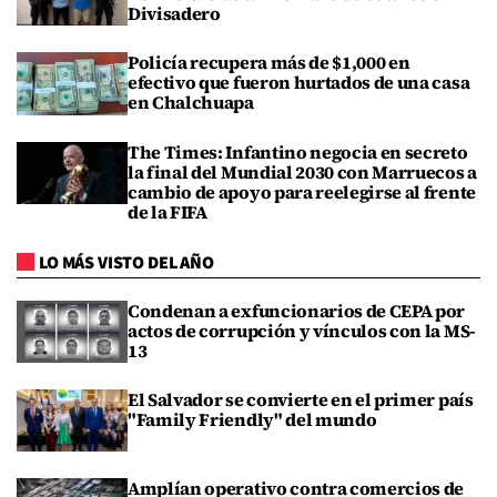
Divisadero
Policía recupera más de $1,000 en
efectivo que fueron hurtados de una casa
en Chalchuapa
The Times: Infantino negocia en secreto
la final del Mundial 2030 con Marruecos a
cambio de apoyo para reelegirse al frente
de la FIFA
LO MÁS VISTO DEL AÑO
Condenan a exfuncionarios de CEPA por
actos de corrupción y vínculos con la MS-
13
El Salvador se convierte en el primer país
"Family Friendly" del mundo
Amplían operativo contra comercios de