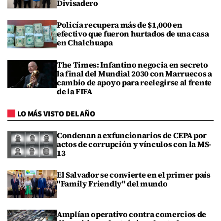
Divisadero
Policía recupera más de $1,000 en
efectivo que fueron hurtados de una casa
en Chalchuapa
The Times: Infantino negocia en secreto
la final del Mundial 2030 con Marruecos a
cambio de apoyo para reelegirse al frente
de la FIFA
LO MÁS VISTO DEL AÑO
Condenan a exfuncionarios de CEPA por
actos de corrupción y vínculos con la MS-
13
El Salvador se convierte en el primer país
"Family Friendly" del mundo
Amplían operativo contra comercios de