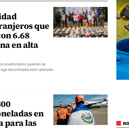
idad
tranjeros que
con 6.68
na en alta
os ecuatorianos quienes se
roga decomisada está valorada
300
toneladas en
 para las
NO