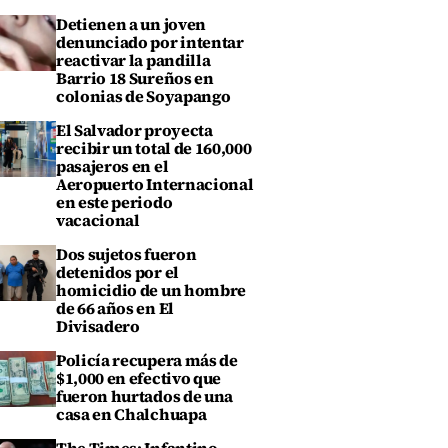
Detienen a un joven
denunciado por intentar
reactivar la pandilla
Barrio 18 Sureños en
colonias de Soyapango
El Salvador proyecta
recibir un total de 160,000
pasajeros en el
Aeropuerto Internacional
en este periodo
vacacional
Dos sujetos fueron
detenidos por el
homicidio de un hombre
de 66 años en El
Divisadero
Policía recupera más de
$1,000 en efectivo que
fueron hurtados de una
casa en Chalchuapa