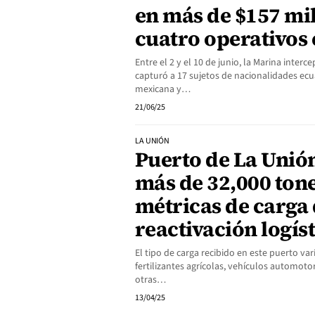
en más de $157 mi
cuatro operativos 
Entre el 2 y el 10 de junio, la Marina inter
capturó a 17 sujetos de nacionalidades ec
mexicana y…
21/06/25
LA UNIÓN
Puerto de La Unió
más de 32,000 ton
métricas de carga
reactivación logís
El tipo de carga recibido en este puerto va
fertilizantes agrícolas, vehículos automoto
otras…
13/04/25