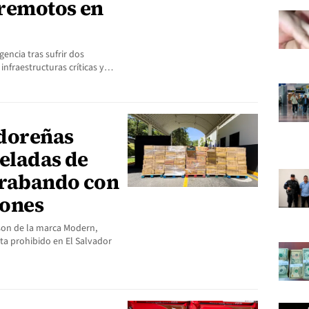
rremotos en
encia tras sufrir dos
infraestructuras críticas y…
adoreñas
eladas de
ntrabando con
lones
 son de la marca Modern,
ta prohibido en El Salvador