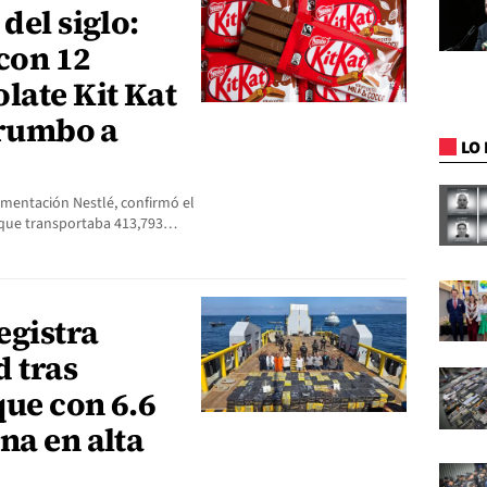
del siglo:
con 12
late Kit Kat
a rumbo a
LO 
limentación Nestlé, confirmó el
que transportaba 413,793…
egistra
 tras
que con 6.6
na en alta