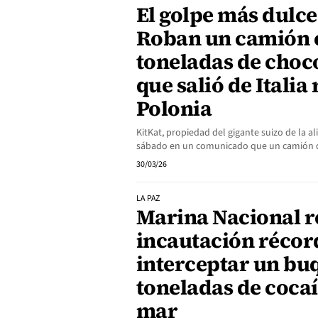
El golpe más dulce 
Roban un camión 
toneladas de choco
que salió de Itali
Polonia
KitKat, propiedad del gigante suizo de la a
sábado en un comunicado que un camión 
30/03/26
LA PAZ
Marina Nacional r
incautación récord
interceptar un bu
toneladas de cocaí
mar