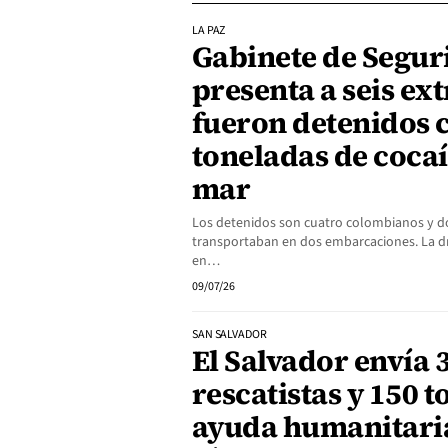
LA PAZ
Gabinete de Segur
presenta a seis ex
fueron detenidos 
toneladas de cocaí
mar
Los detenidos son cuatro colombianos y d
transportaban en dos embarcaciones. La d
en…
09/07/26
SAN SALVADOR
El Salvador envía 
rescatistas y 150 
ayuda humanitaria