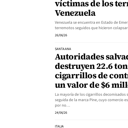
víctimas de los te
Venezuela
Venezuela se encuentra en Estado de Emerg
terremotos seguidos que hicieron colapsar 
26/06/26
SANTA ANA
Autoridades salv
destruyen 22.6 ton
cigarrillos de co
un valor de $6 mil
La mayoría de los cigarrillos decomisados
seguida de la marca Pine, cuyo comercio es
por no…
24/06/26
ITALIA