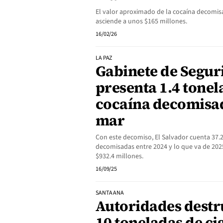
El valor aproximado de la cocaína decomis
asciende a unos $165 millones.
16/02/26
LA PAZ
Gabinete de Segur
presenta 1.4 tonel
cocaína decomisad
mar
Con este decomiso, El Salvador cuenta 37.
decomisadas entre 2024 y lo que va de 202
$932.4 millones.
16/09/25
SANTA ANA
Autoridades destr
10 toneladas de ci