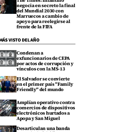
The Times: Infantino
negocia en secreto la final
del Mundial 2030 con
Marruecos a cambio de
apoyo para reelegirse al
frente de la FIFA
MÁS VISTO DEL AÑO
Condenan a
exfuncionarios de CEPA
por actos de corrupción y
vínculos con la MS-13
El Salvador se convierte
en el primer país "Family
Friendly" del mundo
Amplían operativo contra
comercios de dispositivos
electrónicos hurtados a
Apopa y San Miguel
Desarticulan una banda