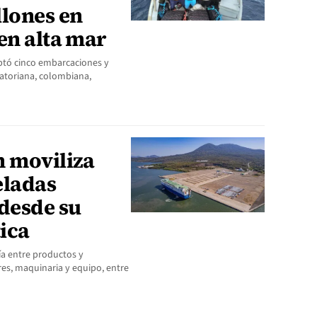
llones en
en alta mar
ceptó cinco embarcaciones y
uatoriana, colombiana,
n moviliza
eladas
 desde su
tica
ría entre productos y
res, maquinaria y equipo, entre