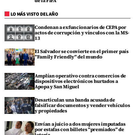
de la FIFA
LO MÁS VISTO DEL AÑO
Condenan a exfuncionarios de CEPA por
actos de corrupción y vínculos con la MS-
13
El Salvador se convierte en el primer país
"Family Friendly" del mundo
Amplían operativo contra comercios de
dispositivos electrónicos hurtados a
Apopa y San Miguel
Desarticulan una banda acusada de
falsificar documentos y vender vehículos
y propiedades
Envían a juicio a dos mujeres imputadas
por estafas con billetes "premiados" de
lotería