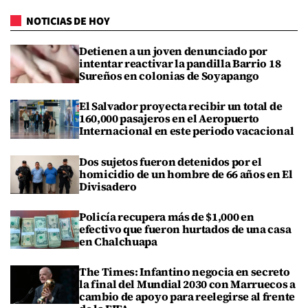
NOTICIAS DE HOY
Detienen a un joven denunciado por
intentar reactivar la pandilla Barrio 18
Sureños en colonias de Soyapango
El Salvador proyecta recibir un total de
160,000 pasajeros en el Aeropuerto
Internacional en este periodo vacacional
Dos sujetos fueron detenidos por el
homicidio de un hombre de 66 años en El
Divisadero
Policía recupera más de $1,000 en
efectivo que fueron hurtados de una casa
en Chalchuapa
The Times: Infantino negocia en secreto
la final del Mundial 2030 con Marruecos a
cambio de apoyo para reelegirse al frente