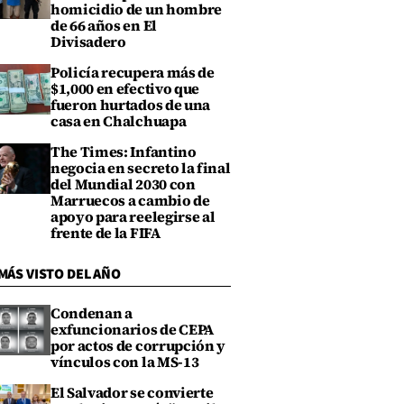
homicidio de un hombre
de 66 años en El
Divisadero
Policía recupera más de
$1,000 en efectivo que
fueron hurtados de una
casa en Chalchuapa
The Times: Infantino
negocia en secreto la final
del Mundial 2030 con
Marruecos a cambio de
apoyo para reelegirse al
frente de la FIFA
MÁS VISTO DEL AÑO
Condenan a
exfuncionarios de CEPA
por actos de corrupción y
vínculos con la MS-13
El Salvador se convierte