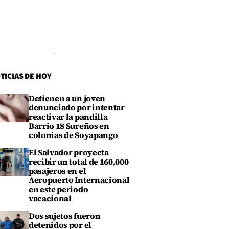
TICIAS DE HOY
Detienen a un joven
denunciado por intentar
reactivar la pandilla
Barrio 18 Sureños en
colonias de Soyapango
El Salvador proyecta
recibir un total de 160,000
pasajeros en el
Aeropuerto Internacional
en este periodo
vacacional
Dos sujetos fueron
detenidos por el