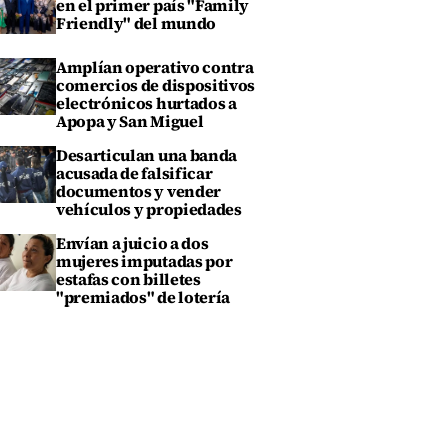
en el primer país "Family
Friendly" del mundo
Amplían operativo contra
comercios de dispositivos
electrónicos hurtados a
Apopa y San Miguel
Desarticulan una banda
acusada de falsificar
documentos y vender
vehículos y propiedades
Envían a juicio a dos
mujeres imputadas por
estafas con billetes
"premiados" de lotería