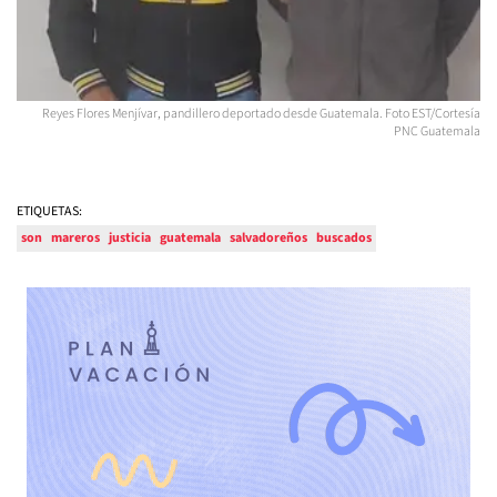
Reyes Flores Menjívar, pandillero deportado desde Guatemala. Foto EST/Cortesía
PNC Guatemala
ETIQUETAS:
son
mareros
justicia
guatemala
salvadoreños
buscados