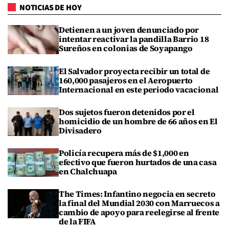
NOTICIAS DE HOY
Detienen a un joven denunciado por
intentar reactivar la pandilla Barrio 18
Sureños en colonias de Soyapango
El Salvador proyecta recibir un total de
160,000 pasajeros en el Aeropuerto
Internacional en este periodo vacacional
Dos sujetos fueron detenidos por el
homicidio de un hombre de 66 años en El
Divisadero
Policía recupera más de $1,000 en
efectivo que fueron hurtados de una casa
en Chalchuapa
The Times: Infantino negocia en secreto
la final del Mundial 2030 con Marruecos a
cambio de apoyo para reelegirse al frente
de la FIFA