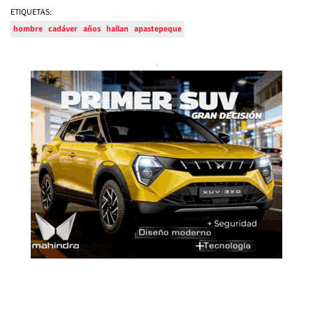
ETIQUETAS:
hombre
cadáver
años
hallan
apastepeque