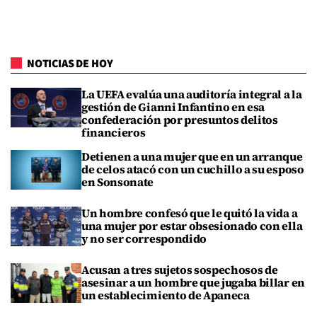
NOTICIAS DE HOY
La UEFA evalúa una auditoría integral a la
gestión de Gianni Infantino en esa
confederación por presuntos delitos
financieros
Detienen a una mujer que en un arranque
de celos atacó con un cuchillo a su esposo
en Sonsonate
Un hombre confesó que le quitó la vida a
una mujer por estar obsesionado con ella
y no ser correspondido
Acusan a tres sujetos sospechosos de
asesinar a un hombre que jugaba billar en
un establecimiento de Apaneca