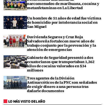
narcomenudeo de marihuana, cocaína y
metanfetaminas en La Libertad
Un hombre de 51 años de edad fue víctima
de homicidio por intolerancia social en
San Miguel
Davivienda Seguros y Cruz Roja
Salvadoreña fortalecen nueve años de
trabajo conjunto por la prevención y la
atención de emergencias
Gabinete de Seguridad presentó a dos
ecuatorianos que transportaban 1,362
kilos de cocaína valorados en $34
millones
Tres agentes de la División
Antinarcóticos de la PNC son señalados
de exigir dinero a una persona tras
dañarle documentos
LO MÁS VISTO DEL AÑO