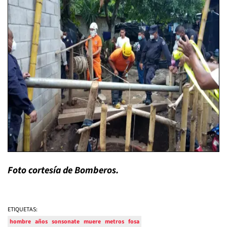
Foto cortesía de Bomberos.
ETIQUETAS:
hombre
años
sonsonate
muere
metros
fosa