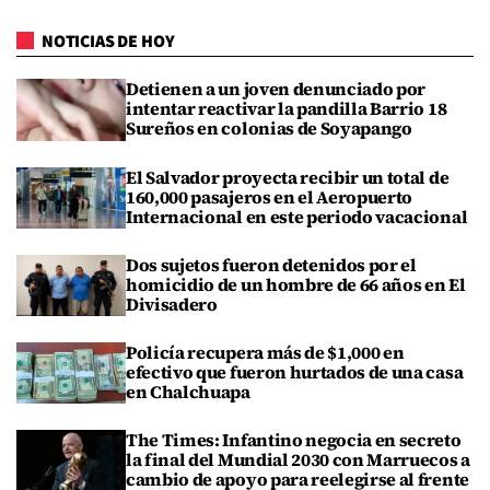
NOTICIAS DE HOY
Detienen a un joven denunciado por
intentar reactivar la pandilla Barrio 18
Sureños en colonias de Soyapango
El Salvador proyecta recibir un total de
160,000 pasajeros en el Aeropuerto
Internacional en este periodo vacacional
Dos sujetos fueron detenidos por el
homicidio de un hombre de 66 años en El
Divisadero
Policía recupera más de $1,000 en
efectivo que fueron hurtados de una casa
en Chalchuapa
The Times: Infantino negocia en secreto
la final del Mundial 2030 con Marruecos a
cambio de apoyo para reelegirse al frente