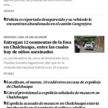
agente policial; las pruebas de ADN confirmarán
esta…
10/01/22
Policía es reportado desaparecido y su vehículo lo
encuentran abandonado en el cantón Cangrejera
MEDICINAL LEGAL DE SAN SALVADOR
Entregan 12 osamentas de la fosa
en Chalchuapa, entre las cuales
hay de niños asesinados
La coordinadora de casos de feminicidio de la
Fiscalía, Graciela Sagastume, dijo que en la
vivienda del expolicía habría unos 30 cuerpos.
07/10/21
Localizan, al menos, 10 cadáveres en casa de expolicía
de Chalchuapa
Cárcel provisional a expolicía señalado de masacre en
Chalchuapa
Expolicía acusado de masacre en Chalchuapa estaría
involucrado en el asesinato de niños y adultos