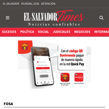
EL SALVADOR
MUNDIAL 2026
DETENCIÓN
SUCESOS
POLÍTICA
SOCIAL
JUDICIALES
NEGOCIOS
INTERNA
FOSA