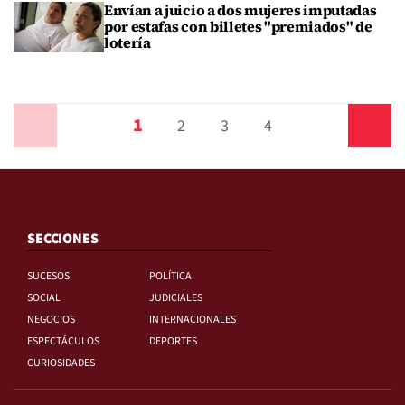
Envían a juicio a dos mujeres imputadas
por estafas con billetes "premiados" de
lotería
1
Anterior
2
3
4
Siguiente
SECCIONES
SUCESOS
POLÍTICA
SOCIAL
JUDICIALES
NEGOCIOS
INTERNACIONALES
ESPECTÁCULOS
DEPORTES
CURIOSIDADES