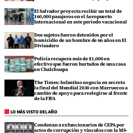
El Salvador proyecta recibir un total de
160,000 pasajeros en el Aeropuerto
Internacional en este periodo vacacional
Dos sujetos fueron detenidos por el
homicidio de un hombre de 66 años en El
Divisadero
Policía recupera más de $1,000 en
efectivo que fueron hurtados de una casa
en Chalchuapa
The Times: Infantino negocia en secreto
la final del Mundial 2030 con Marruecos a
cambio de apoyo para reelegirse al frente
de la FIFA
LO MÁS VISTO DEL AÑO
Condenan a exfuncionarios de CEPA por
actos de corrupción y vínculos con la MS-