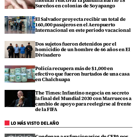
intentar reactivar la pandilla Barrio 18
Sureños en colonias de Soyapango
El Salvador proyecta recibir un total de
160,000 pasajeros en el Aeropuerto
Internacional en este periodo vacacional
Dos sujetos fueron detenidos por el
homicidio de un hombre de 66 años en El
Divisadero
Policía recupera más de $1,000 en
efectivo que fueron hurtados de una casa
en Chalchuapa
The Times: Infantino negocia en secreto
la final del Mundial 2030 con Marruecos a
cambio de apoyo para reelegirse al frente
de la FIFA
LO MÁS VISTO DEL AÑO
Condenan a exfuncionarios de CEPA por