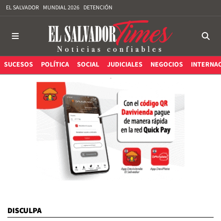
EL SALVADOR
MUNDIAL 2026
DETENCIÓN
SUCESOS
POLÍTICA
SOCIAL
JUDICIALES
NEGOCIOS
INTERNA
DISCULPA