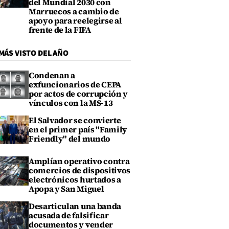
del Mundial 2030 con
Marruecos a cambio de
apoyo para reelegirse al
frente de la FIFA
MÁS VISTO DEL AÑO
Condenan a
exfuncionarios de CEPA
por actos de corrupción y
vínculos con la MS-13
El Salvador se convierte
en el primer país "Family
Friendly" del mundo
Amplían operativo contra
comercios de dispositivos
electrónicos hurtados a
Apopa y San Miguel
Desarticulan una banda
acusada de falsificar
documentos y vender