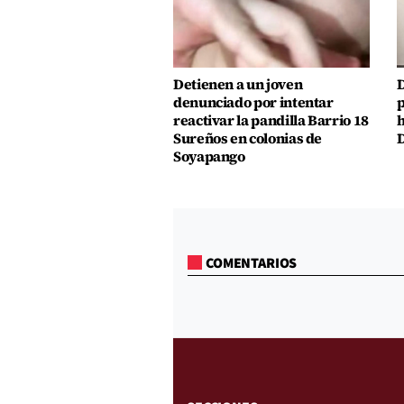
Detienen a un joven
D
denunciado por intentar
p
reactivar la pandilla Barrio 18
h
Sureños en colonias de
D
Soyapango
COMENTARIOS