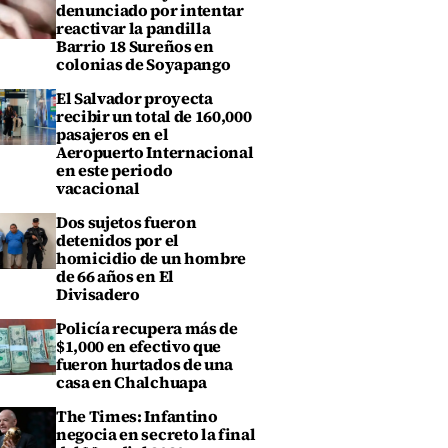
denunciado por intentar
reactivar la pandilla
Barrio 18 Sureños en
colonias de Soyapango
El Salvador proyecta
recibir un total de 160,000
pasajeros en el
Aeropuerto Internacional
en este periodo
vacacional
Dos sujetos fueron
detenidos por el
homicidio de un hombre
de 66 años en El
Divisadero
Policía recupera más de
$1,000 en efectivo que
fueron hurtados de una
casa en Chalchuapa
The Times: Infantino
negocia en secreto la final