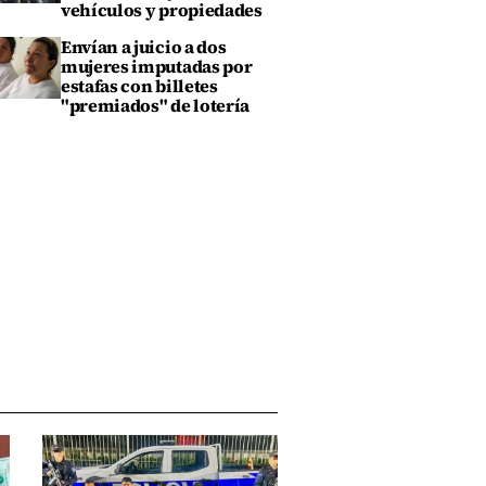
vehículos y propiedades
Envían a juicio a dos
mujeres imputadas por
estafas con billetes
"premiados" de lotería