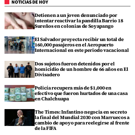
NOTICIAS DE HOY
Detienen a un joven denunciado por
intentar reactivar la pandilla Barrio 18
Sureños en colonias de Soyapango
El Salvador proyecta recibir un total de
160,000 pasajeros en el Aeropuerto
Internacional en este periodo vacacional
Dos sujetos fueron detenidos por el
homicidio de un hombre de 66 años en El
Divisadero
Policía recupera más de $1,000 en
efectivo que fueron hurtados de una casa
en Chalchuapa
The Times: Infantino negocia en secreto
la final del Mundial 2030 con Marruecos a
cambio de apoyo para reelegirse al frente
de la FIFA