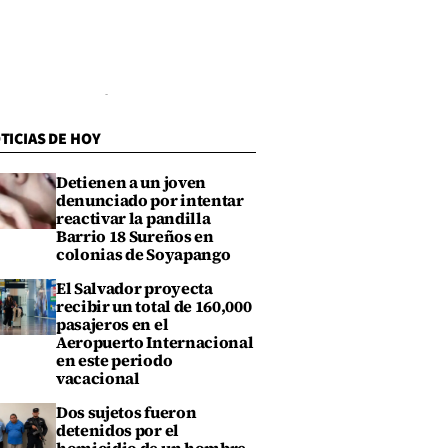
TICIAS DE HOY
Detienen a un joven
denunciado por intentar
reactivar la pandilla
Barrio 18 Sureños en
colonias de Soyapango
El Salvador proyecta
recibir un total de 160,000
pasajeros en el
Aeropuerto Internacional
en este periodo
vacacional
Dos sujetos fueron
detenidos por el