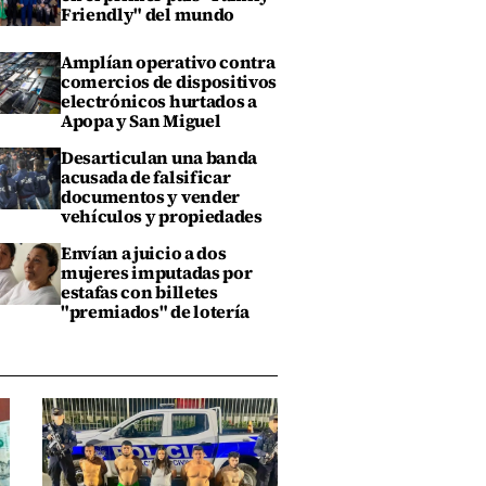
Friendly" del mundo
Amplían operativo contra
comercios de dispositivos
electrónicos hurtados a
Apopa y San Miguel
Desarticulan una banda
acusada de falsificar
documentos y vender
vehículos y propiedades
Envían a juicio a dos
mujeres imputadas por
estafas con billetes
"premiados" de lotería