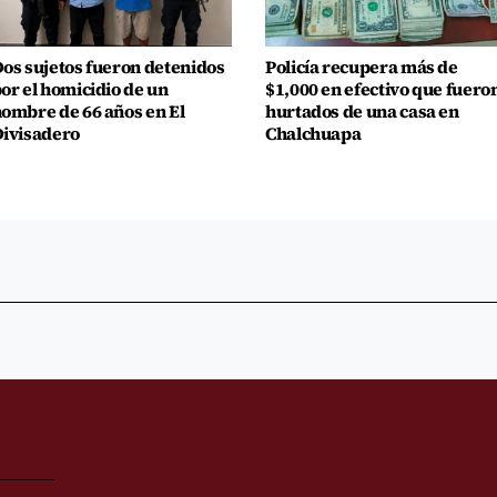
os sujetos fueron detenidos
Policía recupera más de
or el homicidio de un
$1,000 en efectivo que fuero
ombre de 66 años en El
hurtados de una casa en
ivisadero
Chalchuapa