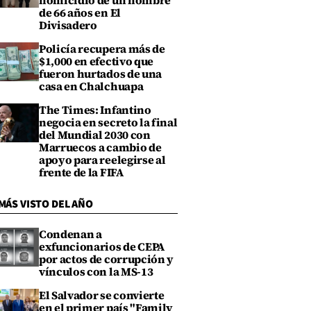
homicidio de un hombre
de 66 años en El
Divisadero
Policía recupera más de
$1,000 en efectivo que
fueron hurtados de una
casa en Chalchuapa
The Times: Infantino
negocia en secreto la final
del Mundial 2030 con
Marruecos a cambio de
apoyo para reelegirse al
frente de la FIFA
MÁS VISTO DEL AÑO
Condenan a
exfuncionarios de CEPA
por actos de corrupción y
vínculos con la MS-13
El Salvador se convierte
en el primer país "Family