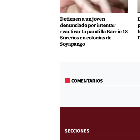
Detienen a un joven
D
denunciado por intentar
p
reactivar la pandilla Barrio 18
h
Sureños en colonias de
D
Soyapango
COMENTARIOS
SECCIONES