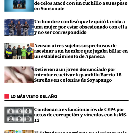
de celos atacó con un cuchillo a su esposo
en Sonsonate
Un hombre confesó que le quitó la vida a
una mujer por estar obsesionado con ella
y no ser correspondido
Acusan a tres sujetos sospechosos de
asesinar a un hombre que jugaba billar en
un establecimiento de Apaneca
Detienen a un joven denunciado por
intentar reactivar la pandilla Barrio 18
Sureños en colonias de Soyapango
LO MÁS VISTO DEL AÑO
Condenan a exfuncionarios de CEPA por
actos de corrupción y vínculos con la MS-
13