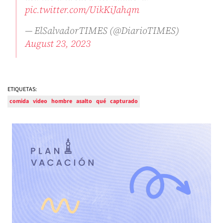
pic.twitter.com/UikKiJahqm
— ElSalvadorTIMES (@DiarioTIMES)
August 23, 2023
ETIQUETAS:
comida
video
hombre
asalto
qué
capturado