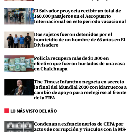
El Salvador proyecta recibir un total de
160,000 pasajeros en el Aeropuerto
Internacional en este periodo vacacional
Dos sujetos fueron detenidos por el
homicidio de un hombre de 66 años en El
Divisadero
Policía recupera más de $1,000 en
efectivo que fueron hurtados de una casa
en Chalchuapa
The Times: Infantino negocia en secreto
la final del Mundial 2030 con Marruecos a
cambio de apoyo para reelegirse al frente
de la FIFA
LO MÁS VISTO DEL AÑO
Condenan a exfuncionarios de CEPA por
actos de corrupción y vínculos con la MS-