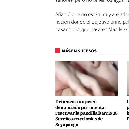
señores, pero no tenemos agua", 
Añadió que no están muy alejados
ficción donde el objetivo principa
pasando lo que pasa en Mad Max",
MÁS EN SUCESOS
Detienen a un joven
D
denunciado por intentar
p
reactivar la pandilla Barrio 18
h
Sureños en colonias de
D
Soyapango