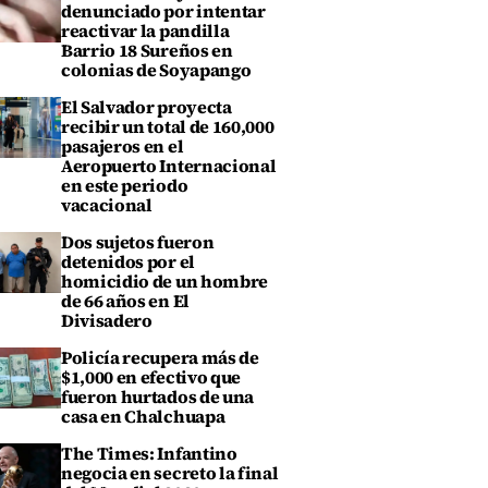
denunciado por intentar
reactivar la pandilla
Barrio 18 Sureños en
colonias de Soyapango
El Salvador proyecta
recibir un total de 160,000
pasajeros en el
Aeropuerto Internacional
en este periodo
vacacional
Dos sujetos fueron
detenidos por el
homicidio de un hombre
de 66 años en El
Divisadero
Policía recupera más de
$1,000 en efectivo que
fueron hurtados de una
casa en Chalchuapa
The Times: Infantino
negocia en secreto la final