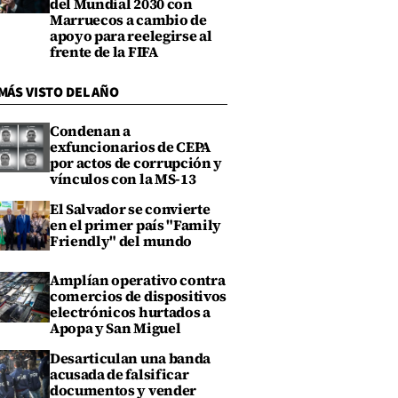
del Mundial 2030 con
Marruecos a cambio de
apoyo para reelegirse al
frente de la FIFA
MÁS VISTO DEL AÑO
Condenan a
exfuncionarios de CEPA
por actos de corrupción y
vínculos con la MS-13
El Salvador se convierte
en el primer país "Family
Friendly" del mundo
Amplían operativo contra
comercios de dispositivos
electrónicos hurtados a
Apopa y San Miguel
Desarticulan una banda
acusada de falsificar
documentos y vender