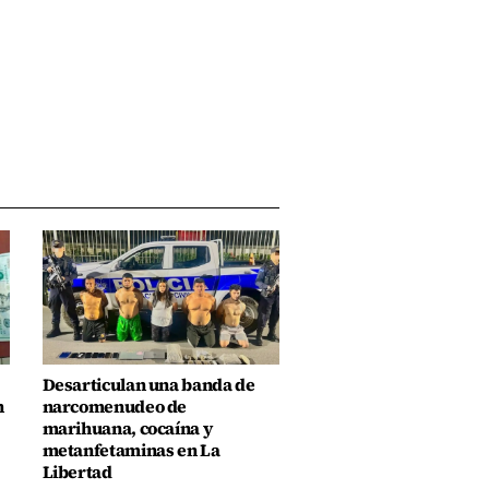
Desarticulan una banda de
n
narcomenudeo de
marihuana, cocaína y
metanfetaminas en La
Libertad