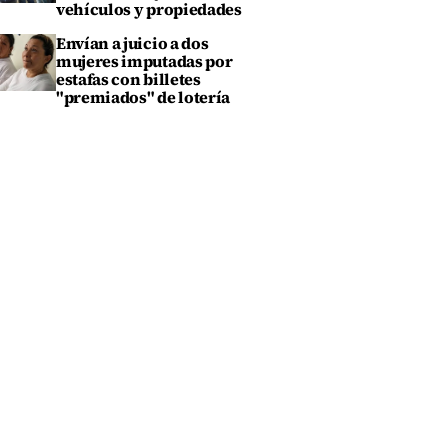
vehículos y propiedades
Envían a juicio a dos
mujeres imputadas por
estafas con billetes
"premiados" de lotería